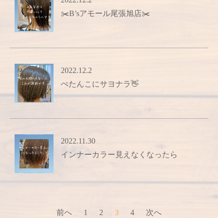
✂️B’sアモール尾張旭店✂️
2022.12.2
ぺたんこにサヨナラ👋
2022.11.30
インナーカラー見えなくなったら
前へ
1
2
3
4
次へ